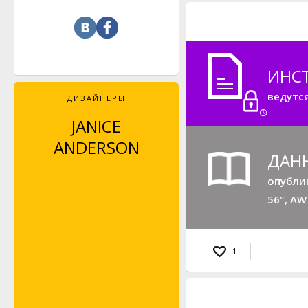
ИНС
ведутс
ДИЗАЙНЕРЫ
JANICE
CARLO VOLPI
ANDERSON
ДАН
опубли
56", AW
1