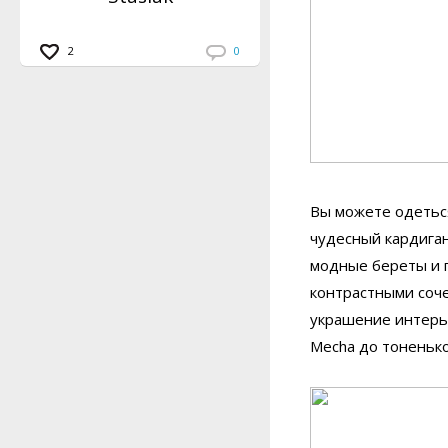
2
0
Вы можете одеться 
чудесный кардиган
модные береты и п
контрастными соче
украшение интерь
Mecha до тоненько