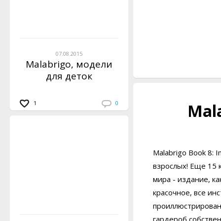
07.08.2015
Malabrigo, модели
для деток
1
0
Mala
Malabrigo Book 8: 
взрослых! Еще 15 
мира - издание, к
красочное, все ин
проиллюстрированы
гардероб собствен