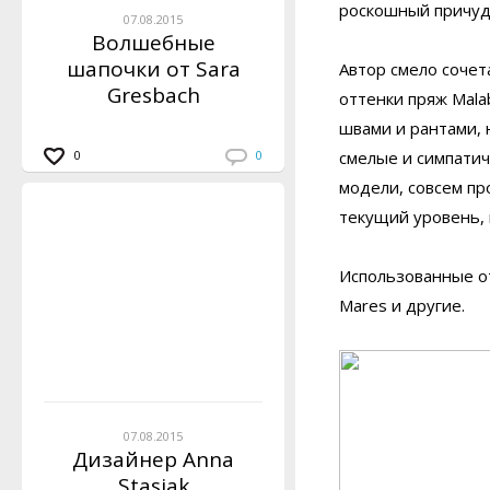
роскошный причуд
07.08.2015
Волшебные
шапочки от Sara
Автор смело сочет
Gresbach
оттенки пряж Malab
швами и рантами, 
0
0
смелые и симпатич
модели, совсем про
текущий уровень, 
Использованные отт
Mares и другие.
07.08.2015
Дизайнер Anna
Stasiak