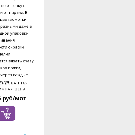
 по оттенку в
и от партии. В
цветах мотки
 разными даже в
дной упаковки.
нивания
сти окраски
делии
тся вязать сразу
тков пряжи,
 через каждые
рядов.
ЕНДОВАННАЯ
ИЧНАЯ ЦЕНА
5 руб/мот