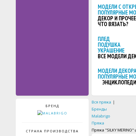
МОДЕЛИ С ОТКР
ПОПУЛЯРНЫЕ М
ДЕКОР И ПРОЧЕЕ
ЧТО ВЯЗАТЬ?
ПЛЕД
ПОДУШКА
УКРАШЕНИЕ
ВСЕ МОДЕЛИ ДЕ
МОДЕЛИ ДЕКОРА
ПОПУЛЯРНЫЕ М
ЭНЦИКЛОПЕДИ
Вся пряжа
|
БРЕНД
Бренды
Malabrigo
Пряжа
Пряжа "SILKY MERINO" 
СТРАНА ПРОИЗВОДСТВА