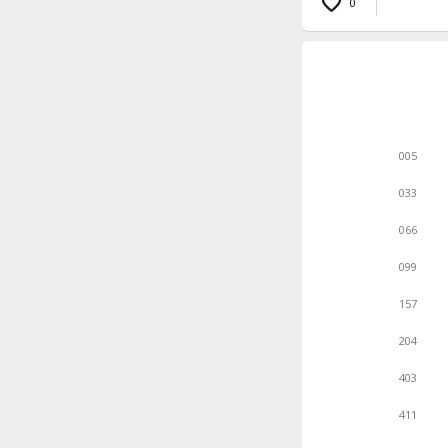
0
005
033
066
099
157
204
403
411