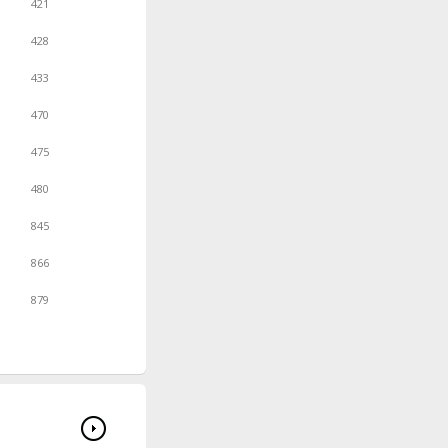
421
428
433
470
475
480
845
866
879