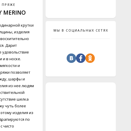
 ПРЯЖЕ
Y MERINO
одинарной крутки
МЫ В СОЦИАЛЬНЫХ СЕТЯХ
лщины, изделия
 восхитительно
я. Дарит
е удовольствие
 и в носке.
мягкости и
пряжи позволяет
жду, шарфы и
елия из нее людям
вствительной
сутствие шелка
жу чуть более
оэтому изделия из
драпируются по
с чисто