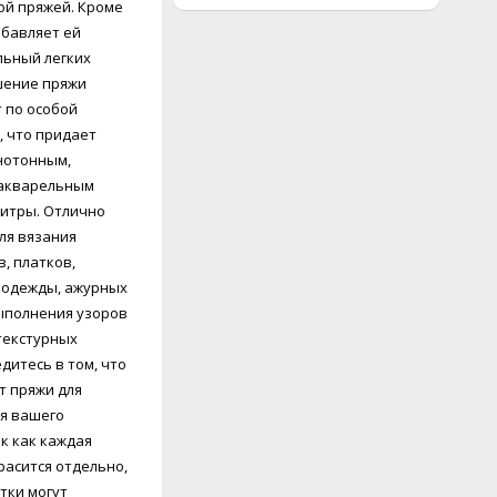
й пряжей. Кроме
обавляет ей
льный легких
шение пряжи
 по особой
, что придает
нотонным,
 акварельным
 Отлично
ля вязания
в, платков,
 одежды, ажурных
ыполнения узоров
 текстурных
т пряжи для
я вашего
ак как каждая
расится отдельно,
тки могут