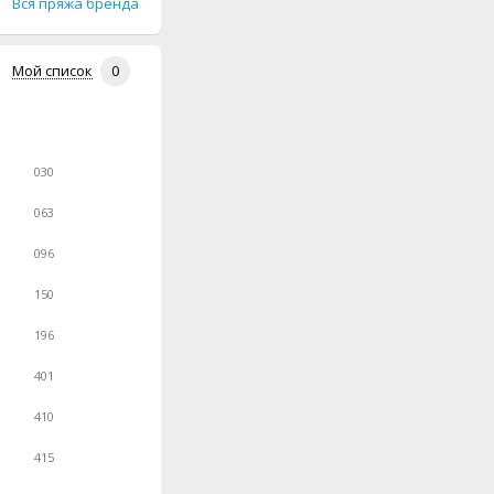
Вся пряжа бренда
Мой список
0
030
063
096
150
196
401
410
415