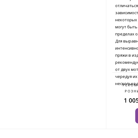
отличаться
зависимост
некоторых 
могут быть
пределах о
Для вырав
интенсивно
пряжи в из
рекомендуе
от двух мо
чередуя их
несколько 
РЕКОМ
РОЗН
1 00