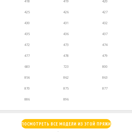
418
419
420
425
426
427
430
431
432
435
436
437
472
473
474
477
478
479
683
723
800
856
862
863
870
875
877
886
896
ПОСМОТРЕТЬ ВСЕ МОДЕЛИ ИЗ ЭТОЙ ПРЯЖИ