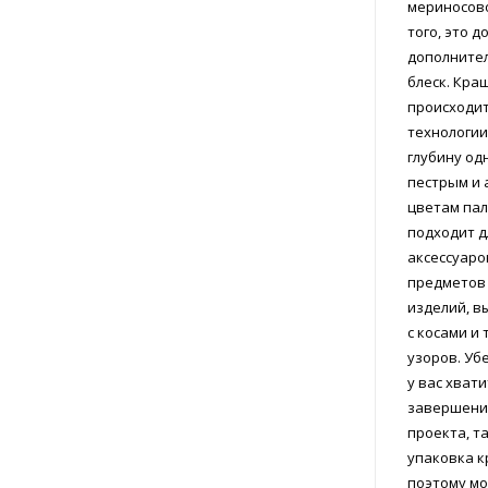
мериносово
того, это д
дополните
блеск. Кра
происходит
технологии
глубину од
пестрым и
цветам палитры.
подходит д
аксессуаро
предметов
изделий, в
с косами и
узоров. Убедитесь в том, что
у вас хвати
завершени
проекта, т
упаковка к
поэтому мо