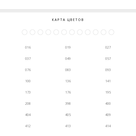
КАРТА ЦВЕТОВ
016
019
027
037
049
057
076
083
093
100
136
141
173
176
195
208
398
400
404
405
409
412
413
414