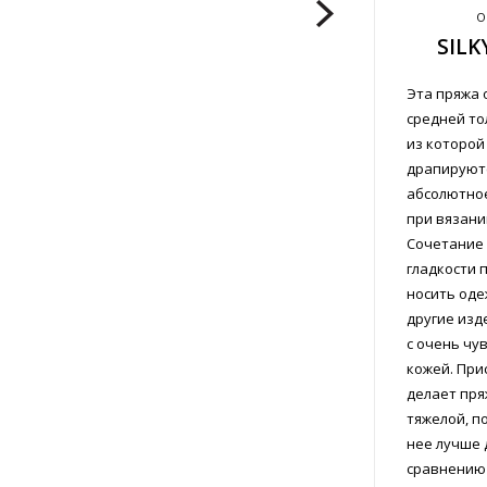
О
SILK
Эта пряжа 
средней то
из которой
драпируютс
абсолютно
при вязании
Сочетание 
гладкости 
носить оде
другие изд
с очень чу
кожей. При
делает пря
тяжелой, п
нее лучше 
сравнению 