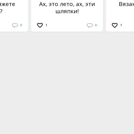
яжете
Ах, это лето, ах, эти
Вяза
?
шляпки!
0
1
0
1