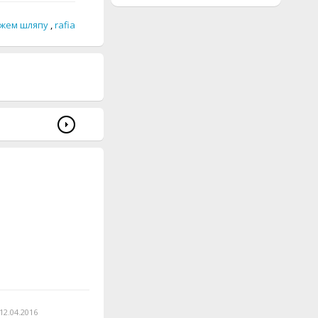
жем шляпу
,
rafia
12.04.2016