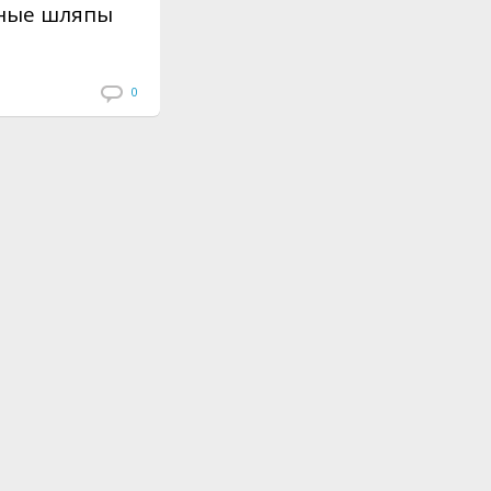
ные шляпы
0