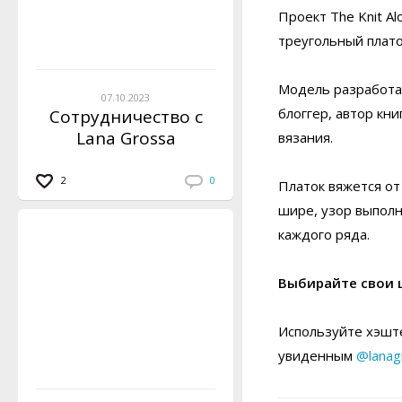
Проект The Knit A
треугольный плато
Модель разработ
07.10.2023
блоггер, автор кн
Сотрудничество с
Lana Grossa
вязания.
2
0
Платок вяжется от
шире, узор выпол
каждого ряда.
Выбирайте свои 
Используйте хэште
увиденным
@lanag