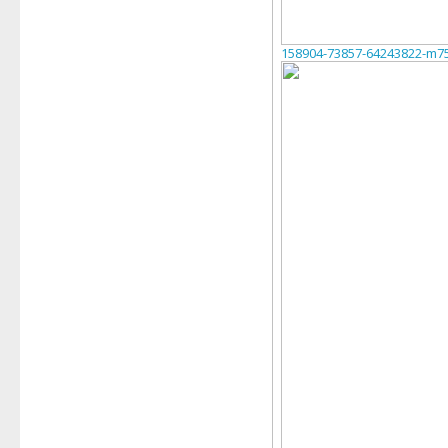
158904-73857-64243822-m7