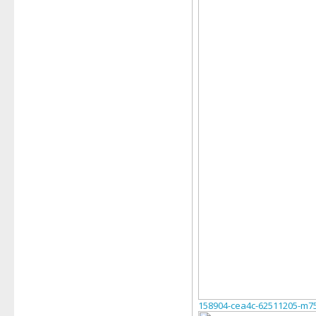
158904-cea4c-62511205-m75