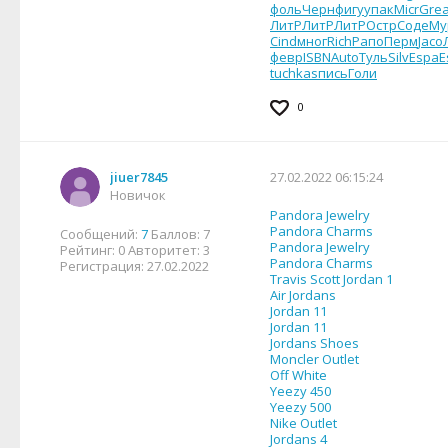
фоль
Черн
фигу
упак
Micr
Gre
ЛитР
ЛитР
ЛитР
Остр
Соде
Му
Cind
мног
Rich
Рапо
Перм
Jaco
февр
ISBN
Auto
Туль
Silv
Espa
E
tuchkas
пись
Голи
0
jiuer7845
27.02.2022 06:15:24
Новичок
Pandora Jewelry
Pandora Charms
Сообщений:
7
Баллов:
7
Pandora Jewelry
Рейтинг:
0
Авторитет:
3
Pandora Charms
Регистрация:
27.02.2022
Travis Scott Jordan 1
Air Jordans
Jordan 11
Jordan 11
Jordans Shoes
Moncler Outlet
Off White
Yeezy 450
Yeezy 500
Nike Outlet
Jordans 4