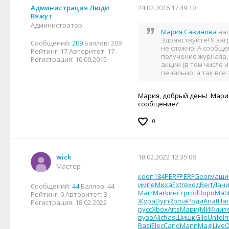
Администрация Люди
24.02.2016 17:49:10
Вяжут
Администратор
Мария Савинова
нап
Здравствуйте! Я заг
Сообщений:
209
Баллов:
209
не сложно! А сообще
Рейтинг:
17
Авторитет:
17
получение журнала,
Регистрация:
10.09.2015
акции (в том числе 
печально, а так все
Мария, добрый день! Мария
сообщение?
0
wick
18.02.2022 12:35:08
Мастер
кооп
184
PERF
PERF
Geor
маши
импе
Миха
Extr
вход
Bert
Дан
Сообщений:
44
Баллов:
44
Marr
Mark
инст
prod
Воро
Mati
Рейтинг:
0
Авторитет:
3
Жура
Dyin
Roma
Роди
Anat
Har
Регистрация:
18.02.2022
русс
Xbox
Arts
Мари
(МИФ
лит
вузо
Alic
flas
Шишк
Gile
Unfo
In
Basi
Elec
Cand
Mann
Magi
Live
O