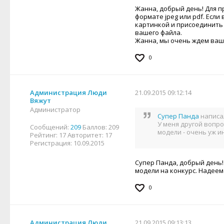
Жанна, добрый день! Для п
формате jpeg или pdf. Есл
картинкой и присоединить 
вашего файла.
Жанна, мы очень ждем ваш
0
Администрация Люди
21.09.2015 09:12:14
Вяжут
Администратор
Супер Панда
написа
У меня другой вопро
Сообщений:
209
Баллов:
209
модели - очень уж ин
Рейтинг:
17
Авторитет:
17
Регистрация:
10.09.2015
Супер Панда, добрый день!
модели на конкурс. Надеемс
0
Администрация Люди
21.09.2015 09:13:13