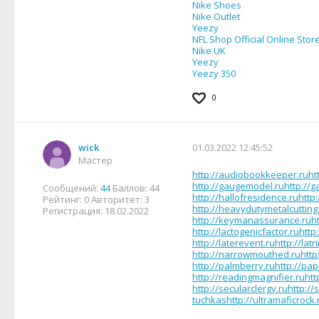
Nike Shoes
Nike Outlet
Yeezy
NFL Shop Official Online Stor
Nike UK
Yeezy
Yeezy 350
0
wick
01.03.2022 12:45:52
Мастер
http://audiobookkeeper.ru
ht
http://gaugemodel.ru
http://g
Сообщений:
44
Баллов:
44
http://hallofresidence.ru
http:
Рейтинг:
0
Авторитет:
3
http://heavydutymetalcutting
Регистрация:
18.02.2022
http://keymanassurance.ru
h
http://lactogenicfactor.ru
http
http://laterevent.ru
http://lat
http://narrowmouthed.ru
http
http://palmberry.ru
http://pap
http://readingmagnifier.ru
htt
http://secularclergy.ru
http://
tuchkas
http://ultramaficrock.