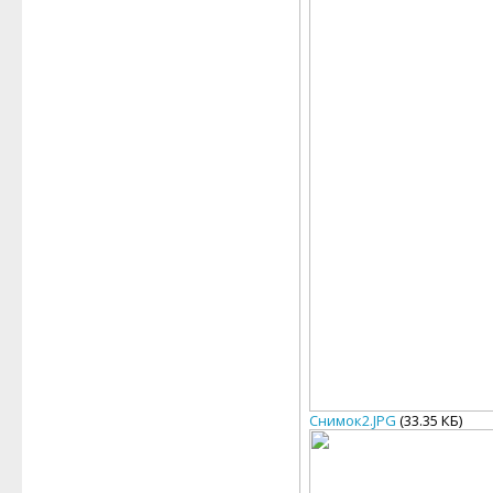
Снимок2.JPG
(33.35 КБ)