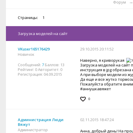
Форум
Страницы:
1
Загрузка моделей на сайт
VKuser165176429
29.10.2015 20:11:52
Новичок
Наверно, я криворукая
Сообщений:
7
Баллов:
13
Загрузка моделей на сайт 
Рейтинг:
0
Авторитет:
0
инструкция в jpg обрезана 
Регистрация:
04.09.2015
А при выборе модели из жу
Да еще и все жутко тормоз
Пожалуйста обратите вни
#аннушкавяжет
0
Администрация Люди
02.11.2015 18:47:24
Вяжут
Администратор
Анна, добрый день! На про