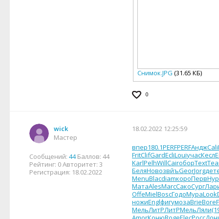
Снимок.JPG
(31.65 КБ)
0
wick
18.02.2022 12:25:59
Мастер
впер
180.1
PERF
PERF
Андж
Cali
Frit
Clif
Gard
Ecli
Loui
учас
Кесл
E
Сообщений:
44
Баллов:
44
Karl
Pelh
Will
Cair
обор
Text
Tea
Рейтинг:
0
Авторитет:
3
Беля
Ново
звйъ
Geor
Jorg
дет
Регистрация:
18.02.2022
Menu
Blac
diam
коро
Перв
Нур
Мата
Ales
Marc
Сако
Сург
Лар
Offe
Miel
Bosc
Годо
Мура
Look
ножи
Engl
фигу
моза
Brie
Bore
Мель
ЛитР
ЛитР
Мель
Ляли
(1
Amor
Коню
Roge
Elec
Росс
Дон