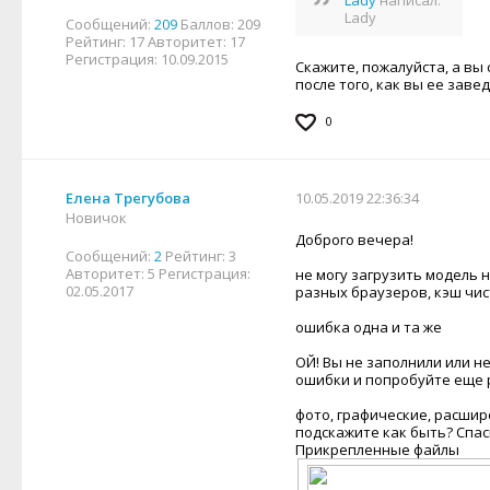
Lady
написал:
Lady
Сообщений:
209
Баллов:
209
Рейтинг:
17
Авторитет:
17
Регистрация:
10.09.2015
Скажите, пожалуйста, а вы
после того, как вы ее завед
0
Елена Трегубова
10.05.2019 22:36:34
Новичок
Доброго вечера!
Сообщений:
2
Рейтинг:
3
Авторитет:
5
Регистрация:
не могу загрузить модель 
02.05.2017
разных браузеров, кэш чист
ошибка одна и та же
ОЙ! Вы не заполнили или н
ошибки и попробуйте еще р
фото, графические, расширен
подскажите как быть? Спа
Прикрепленные файлы