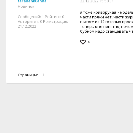
taranenk0anna
22.12.2022 15:50:31
Новичок
я тоже криворукая - модел
Сообщений:
1
Рейтинг:
0
части пряжи нет, части жур
Авторитет:
0
Регистрация:
в итоге из 12 готовых прое
21.12.2022
теперь мне понятно, почему
бубном надо станцевать ч
0
Страницы:
1