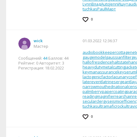
Lynn
Влад
Auto
Jenn
Ишут
audi
tuchkas
Paul
Март
0
wick
01.03.2022 12:36:37
Мастер
audiobookkeeper
cottagenet
gaugemodel
gaussianfilter
ge
Сообщений:
44
Баллов:
44
hallofresidence
haltstate
han
Рейтинг:
0
Авторитет:
3
heavydutymetalcutting
jacket
Регистрация:
18.02.2022
keymanassurance
keyserum
lactogenicfactor
lacunarycoeff
laterevent
latrinesergeant
lay
narrowmouthed
nationalcen
palmberry
papercoating
para
readingmagnifier
rearchain
re
secularclergy
seismicefficienc
tuchkas
ultramaficrock
ultravi
0