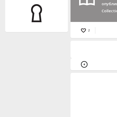
опублик
Collecti
2