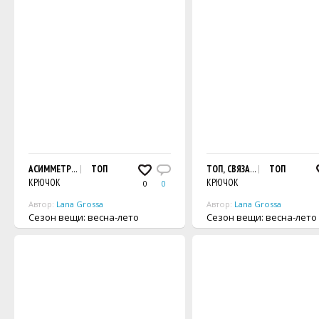
АСИММЕТРИЧНЫЙ ПОЛОСАТЫЙ ТОП, СВЯЗАННЫЙ СТОЛБИКАМИ С НАКИДОМ
ТОП
ТОП, СВЯЗАННЫЙ СЕТЧАТЫМ
ТОП
КРЮЧОК
КРЮЧОК
0
0
Автор:
Lana Grossa
Автор:
Lana Grossa
Сезон вещи: весна-лето
Сезон вещи: весна-лето