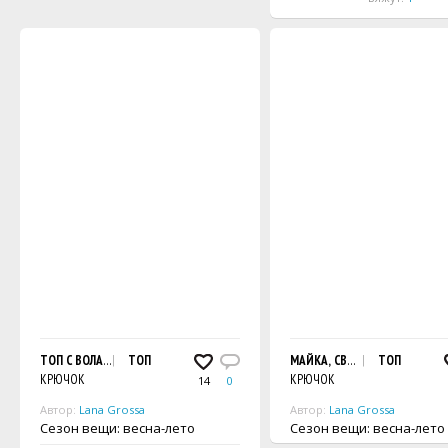
ТОП С ВОЛАНОМ, СВЯЗАННЫЙ РЕЛЬЕФНЫМ УЗОРОМ С ДЫРОЧКАМИ
ТОП
МАЙКА, СВЯЗАННАЯ СТОЛБИ
ТОП
КРЮЧОК
КРЮЧОК
14
0
Автор:
Lana Grossa
Автор:
Lana Grossa
Сезон вещи: весна-лето
Сезон вещи: весна-лето