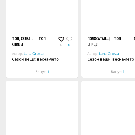
ТОП, СВЯЗАННЫЙ УЗОРОМ С ДЫРОЧКАМИ
ТОП
ПОЛОСАТАЯ ФУТБОЛКА, СВЯ
ТОП
СПИЦЫ
СПИЦЫ
0
0
Автор:
Lana Grossa
Автор:
Lana Grossa
Сезон вещи: весна-лето
Сезон вещи: весна-лето
Вяжут:
1
Вяжут:
1