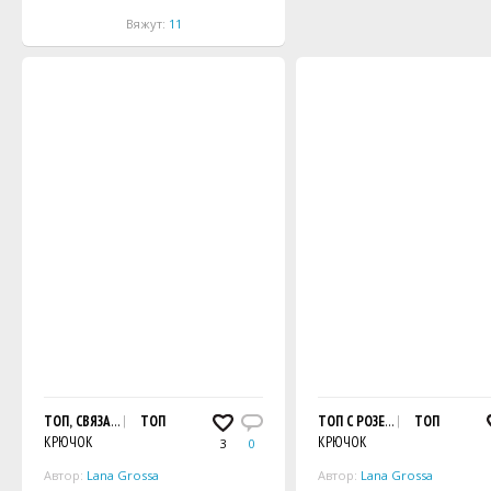
Вяжут:
11
ТОП, СВЯЗАННЫЙ КЛЕТЧАТЫМ УЗОРОМ
ТОП
ТОП С РОЗЕТКАМИ, СВЯЗАН
ТОП
КРЮЧОК
КРЮЧОК
3
0
Автор:
Lana Grossa
Автор:
Lana Grossa