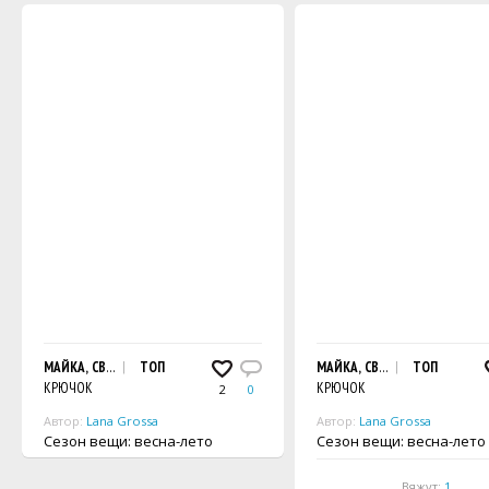
МАЙКА, СВЯЗАННАЯ РЕШЕТЧАТЫМ УЗОРОМ
ТОП
МАЙКА, СВЯЗАННАЯ СТОЛБИ
ТОП
КРЮЧОК
КРЮЧОК
2
0
Автор:
Lana Grossa
Автор:
Lana Grossa
Сезон вещи: весна-лето
Сезон вещи: весна-лето
Вяжут:
1