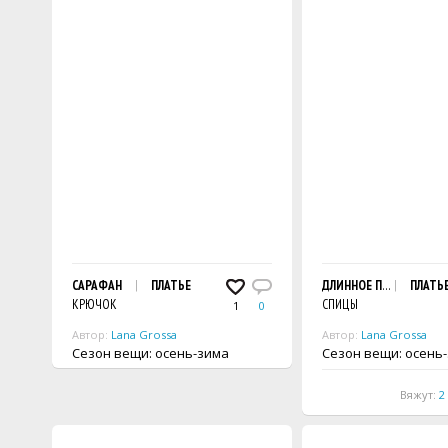
САРАФАН
ПЛАТЬЕ
ДЛИННОЕ ПЛАТЬЕ
ПЛАТЬ
КРЮЧОК
СПИЦЫ
1
0
Автор:
Lana Grossa
Автор:
Lana Grossa
Сезон вещи: осень-зима
Сезон вещи: осен
Вяжут:
2