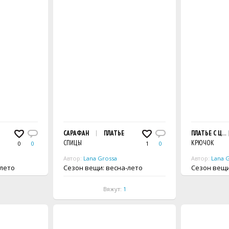
САРАФАН
ПЛАТЬЕ
ПЛАТЬЕ С ЦВ
СПИЦЫ
КРЮЧОК
0
0
1
0
Автор:
Lana Grossa
Автор:
Lana 
а-лето
Сезон вещи: весна-лето
Сезон 
Вяжут:
1