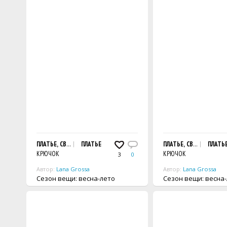
ПЛАТЬЕ, СВЯЗАННОЕ СТОЛБИКАМИ С НАКИДОМ И АРОЧНЫМ АЖУРНЫМ
ПЛАТЬЕ
ПЛАТЬЕ, СВЯЗАННОЕ К
ПЛАТЬ
КРЮЧОК
КРЮЧОК
3
0
Автор:
Lana Grossa
Автор:
Lana Grossa
Сезон вещи: весна-лето
Сезон вещи: весн