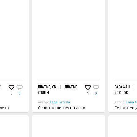
 УЗОРОМ
ОМБИНАЦИЕЙ ИЗ РАЗНЫХ УЗОРОВ
Е
ПЛАТЬЕ, СВЯЗАННОЕ ПОПЕРЕК
ПЛАТЬЕ
САРАФАН
СПИЦЫ
КРЮЧОК
0
0
1
0
Автор:
Lana Grossa
Автор:
Lana 
а-лето
Сезон вещи: весна-лето
Сезон 