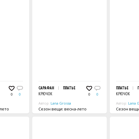
САРАФАН
ПЛАТЬЕ
ПЛАТЬЕ
КРЮЧОК
КРЮЧОК
0
0
0
0
Автор:
Lana Grossa
Автор:
Lana 
а-лето
Сезон вещи: весна-лето
Сезон 