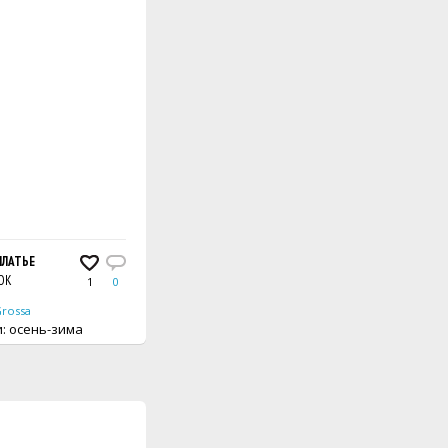
ПЛАТЬЕ
ОК
1
0
Grossa
вещи: осень-зима