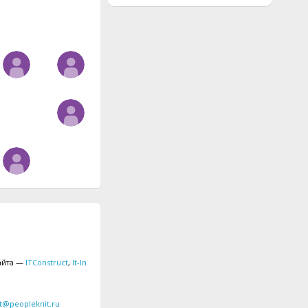
айта —
ITConstruct
,
It-In
t@peopleknit.ru