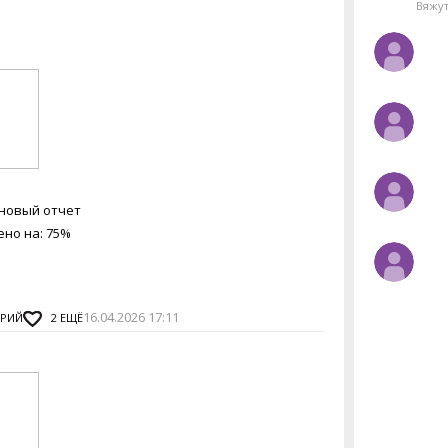
Вяжу
новый отчет
но на: 75%
16.04.2026 17:11
АРИЙ
2
ЕЩЁ