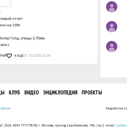
Е
новый отчет
но на: 50%
хер Голд, спицы 3,75мм.
ала с
25.10.2025 22:34
АРИЙ
4
ЕЩЁ
ДЫ
КЛУБ
ВИДЕО
ЭНЦИКЛОПЕДИЯ
ПРОЕКТЫ
сайтом
Разработка с
, 2026. ИНН 7717778742 г. Москва, проезд Серебрякова, 14б, стр.2. email:
conten