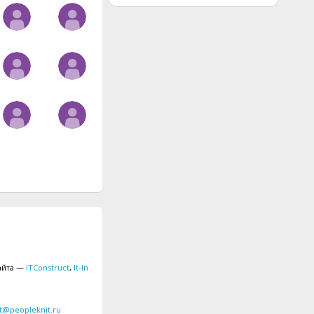
айта —
ITConstruct
,
It-In
t@peopleknit.ru