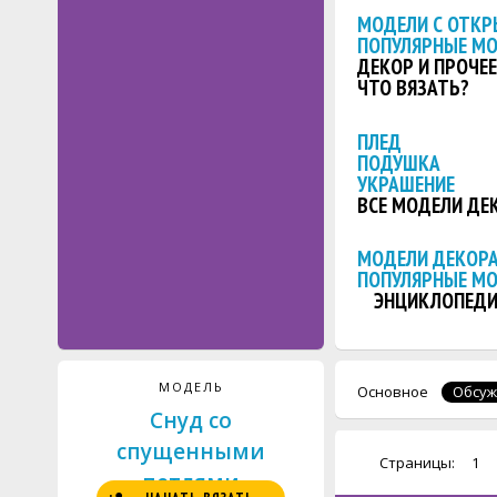
МОДЕЛИ С ОТКР
ПОПУЛЯРНЫЕ М
ДЕКОР И ПРОЧЕЕ
ЧТО ВЯЗАТЬ?
ПЛЕД
ПОДУШКА
УКРАШЕНИЕ
ВСЕ МОДЕЛИ ДЕ
МОДЕЛИ ДЕКОРА
ПОПУЛЯРНЫЕ М
ЭНЦИКЛОПЕДИ
МОДЕЛЬ
Основное
Обсуж
Снуд со
спущенными
Страницы:
1
петлями