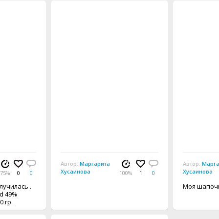
Автор:
Маргарита
Автор:
Марга
Хусаинова
Хусаинова
75%
0
0
100%
1
0
лучилась .
Моя шапочк
ld 49%
0 гр.