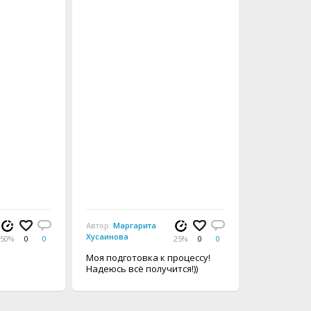
Автор:
Маргарита
Хусаинова
50%
0
0
25%
0
0
Моя подготовка к процессу!
Надеюсь всё получится!))