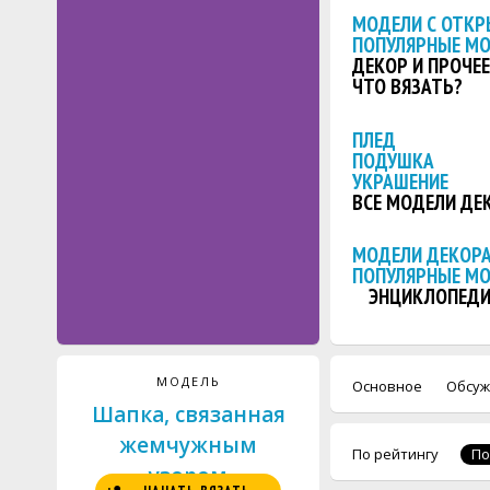
МОДЕЛИ С ОТКР
ПОПУЛЯРНЫЕ М
ДЕКОР И ПРОЧЕЕ
ЧТО ВЯЗАТЬ?
ПЛЕД
ПОДУШКА
УКРАШЕНИЕ
ВСЕ МОДЕЛИ ДЕ
МОДЕЛИ ДЕКОРА
ПОПУЛЯРНЫЕ М
ЭНЦИКЛОПЕДИ
МОДЕЛЬ
Основное
Обсуж
Шапка, связанная
жемчужным
По рейтингу
По
узором