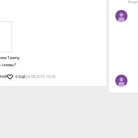
Вяжу
жем Tawny
ь схемы?
28.08.2016 10:28
АРИЙ
0
ЕЩЁ