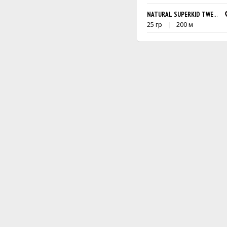
NATURAL SUPERKID TWEED
25 гр
200 м