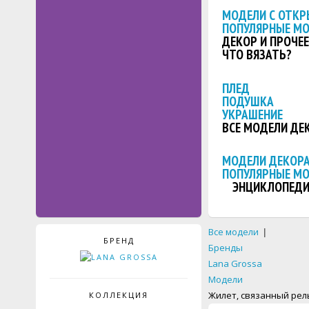
МОДЕЛИ С ОТКР
ПОПУЛЯРНЫЕ М
ДЕКОР И ПРОЧЕЕ
ЧТО ВЯЗАТЬ?
ПЛЕД
ПОДУШКА
УКРАШЕНИЕ
ВСЕ МОДЕЛИ ДЕ
МОДЕЛИ ДЕКОРА
ПОПУЛЯРНЫЕ М
ЭНЦИКЛОПЕДИ
Все модели
|
БРЕНД
Бренды
Lana Grossa
Модели
Жилет, связанный ре
КОЛЛЕКЦИЯ