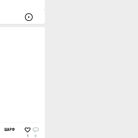
8. ШАРФ, СВЯЗАННЫЙ РЕЗИНКОЙ
ШАРФ
BETONY
ЖАКЕТ
СПИЦЫ
1
0
2
0