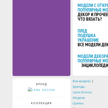
МОДЕЛИ С ОТКР
ПОПУЛЯРНЫЕ М
ДЕКОР И ПРОЧЕЕ
ЧТО ВЯЗАТЬ?
ПЛЕД
ПОДУШКА
УКРАШЕНИЕ
ВСЕ МОДЕЛИ ДЕ
МОДЕЛИ ДЕКОРА
ПОПУЛЯРНЫЕ М
ЭНЦИКЛОПЕДИ
Все модели
|
БРЕНД
Бренды
Lana Grossa
Модели
Шапка
КОЛЛЕКЦИЯ