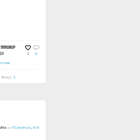
ПУЛОВЕР
ЛЕТНЕЕ ПОНЧО
ПОНЧО
ЦЫ
СПИЦЫ
1
0
0
0
Grossa
Автор:
Lana Grossa
Вяжут:
3
Вяжут:
1
айта —
ITConstruct
,
It-In