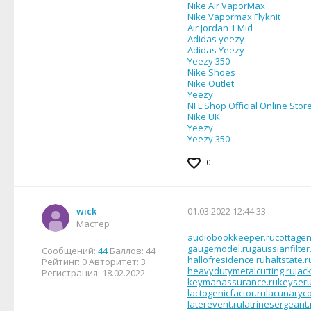
Nike Air VaporMax
Nike Vapormax Flyknit
Air Jordan 1 Mid
Adidas yeezy
Adidas Yeezy
Yeezy 350
Nike Shoes
Nike Outlet
Yeezy
NFL Shop Official Online Stor
Nike UK
Yeezy
Yeezy 350
0
wick
01.03.2022 12:44:33
Мастер
audiobookkeeper.ru
cottagen
gaugemodel.ru
gaussianfilter
Сообщений:
44
Баллов:
44
hallofresidence.ru
haltstate.r
Рейтинг:
0
Авторитет:
3
heavydutymetalcutting.ru
jac
Регистрация:
18.02.2022
keymanassurance.ru
keyser
lactogenicfactor.ru
lacunaryco
laterevent.ru
latrinesergeant.