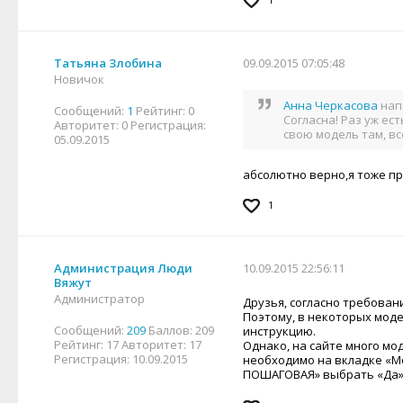
Татьяна Злобина
09.09.2015 07:05:48
Новичок
Анна Черкасова
нап
Сообщений:
1
Рейтинг:
0
Согласна! Раз уж ес
Авторитет:
0
Регистрация:
свою модель там, вс
05.09.2015
абсолютно верно,я тоже п
1
Администрация Люди
10.09.2015 22:56:11
Вяжут
Администратор
Друзья, согласно требова
Поэтому, в некоторых моде
Сообщений:
209
Баллов:
209
инструкцию.
Рейтинг:
17
Авторитет:
17
Однако, на сайте много мо
Регистрация:
10.09.2015
необходимо на вкладке «М
ПОШАГОВАЯ» выбрать «Да»