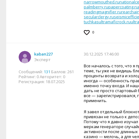
narrowmouthed.ru
nationalc
palmberry.ru
papercoating.ru
readingmagnifier.ru
rearchain
secularclergy.ru
seismiceffici
tuchkas
ultramaficrock.ru
ultr
0
kaban227
30.12.2025 17:46:00
Эксперт
Все началось с того, что я 
теме, ты уже не видишь бл
Сообщений:
131
Баллов:
261
проценты возврата и холод
Рейтинг:
0
Авторитет:
0
иногда — особенность прав
Регистрация:
18.07.2025
именно точку входа. И наш
дать не просто стартовый б
все — зарегистрировался, 
применить.
Я завел отдельный блокно
привязан не только к депо
Потому что я давно изуча
меркам генераторе случай
активности после длинных 
казино — мелочь, а для ч