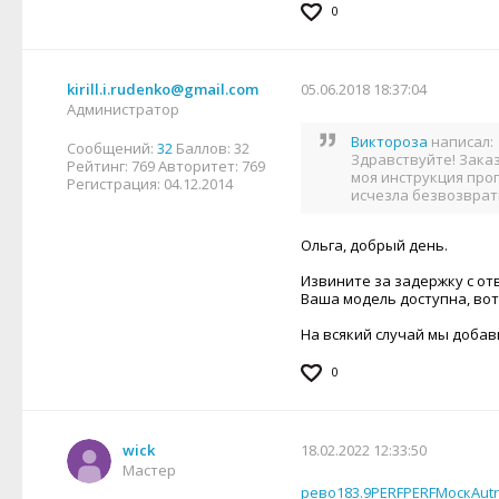
0
kirill.i.rudenko@gmail.com
05.06.2018 18:37:04
Администратор
Виктороза
написал:
Сообщений:
32
Баллов:
32
Здравствуйте! Заказ
Рейтинг:
769
Авторитет:
769
моя инструкция проп
Регистрация:
04.12.2014
исчезла безвозвратн
Ольга, добрый день.
Извините за задержку с от
Ваша модель доступна, вот
На всякий случай мы добав
0
wick
18.02.2022 12:33:50
Мастер
рево
183.9
PERF
PERF
Моск
Autr