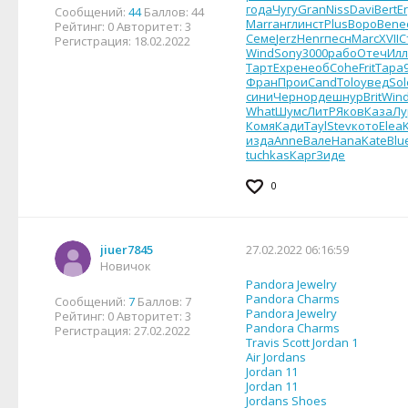
года
Чугу
Gran
Niss
Davi
Bert
E
Сообщений:
44
Баллов:
44
Marr
англ
инст
Plus
Воро
Bene
Рейтинг:
0
Авторитет:
3
Семе
Jerz
Henr
песн
Marc
XVII
С
Регистрация:
18.02.2022
Wind
Sony
3000
рабо
Отеч
Ил
Тарт
Expe
необ
Cohe
Frit
Тара
Фран
Прои
Cand
Tolo
увед
Sol
сини
Черн
орде
шнур
Brit
Win
What
Шумс
ЛитР
Яков
Каза
Лу
Комя
Кади
Tayl
Stev
кото
Elea
изда
Anne
Вале
Hana
Kate
Blu
tuchkas
Карг
Зиде
0
jiuer7845
27.02.2022 06:16:59
Новичок
Pandora Jewelry
Pandora Charms
Сообщений:
7
Баллов:
7
Pandora Jewelry
Рейтинг:
0
Авторитет:
3
Pandora Charms
Регистрация:
27.02.2022
Travis Scott Jordan 1
Air Jordans
Jordan 11
Jordan 11
Jordans Shoes