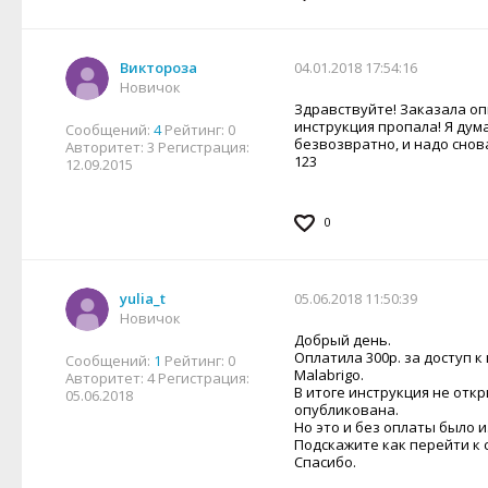
Виктороза
04.01.2018 17:54:16
Новичок
Здравствуйте! Заказала оп
инструкция пропала! Я дума
Сообщений:
4
Рейтинг:
0
безвозвратно, и надо снов
Авторитет:
3
Регистрация:
123
12.09.2015
0
yulia_t
05.06.2018 11:50:39
Новичок
Добрый день.
Оплатила 300р. за доступ к
Сообщений:
1
Рейтинг:
0
Malabrigo.
Авторитет:
4
Регистрация:
В итоге инструкция не отк
05.06.2018
опубликована.
Но это и без оплаты было и
Подскажите как перейти к 
Спасибо.