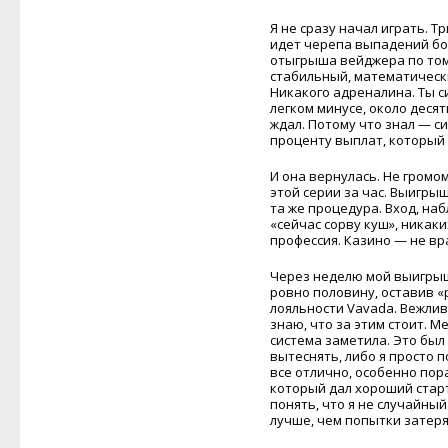
Я не сразу начал играть. Т
идет черепа выпадений бон
отыгрыша вейджера по том
стабильный, математически
Никакого адреналина. Ты с
легком минусе, около деся
ждал. Потому что знал — си
проценту выплат, который 
И она вернулась. Не громом
этой серии за час. Выигры
та же процедура. Вход, наб
«сейчас сорву куш», никак
профессия. Казино — не вра
Через неделю мой выигрыш
ровно половину, оставив «
лояльности Vavada. Вежливо
знаю, что за этим стоит. М
система заметила. Это был
вытеснять, либо я просто п
все отлично, особенно пор
который дал хороший старт
понять, что я не случайный
лучше, чем попытки затеря