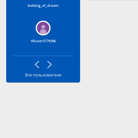
knitting_of_dream
Айгуль Арсланова
VKuser5779396
Yulia&Ulya
Все пользователи