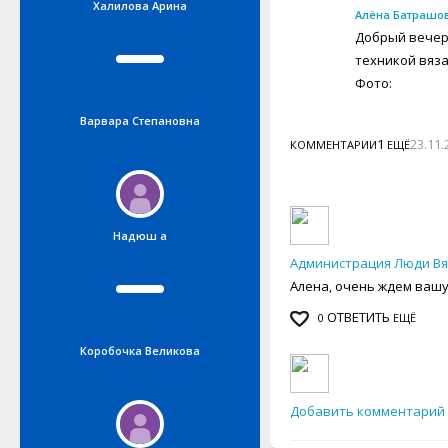
Халилова Арина
Елена Кутчер
Алёна Батрашо
Добрый вечер! 
техникой вяза
Фото:
Варвара Степановна
Татьяна Курочкина
1
23.11.
КОММЕНТАРИИ
ЕЩЁ
Интернет-журнал "Женские
Надюш а
увлечения"
Администрация Люди В
Алена, очень ждем вашу 
ОТВЕТИТЬ
0
ЕЩЁ
Коробочка Великова
im_Uta
Добавить комментарий