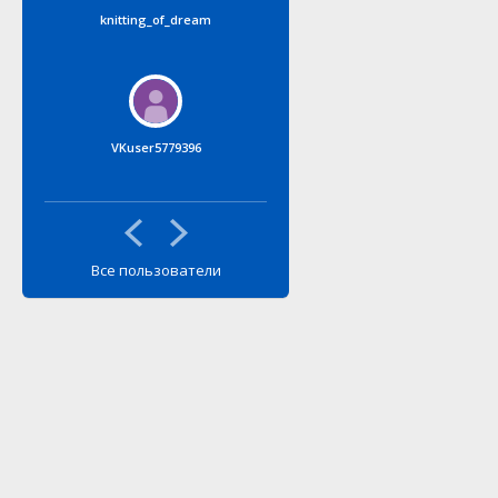
knitting_of_dream
Айгуль Арсланова
VKuser5779396
Yulia&Ulya
Все пользователи