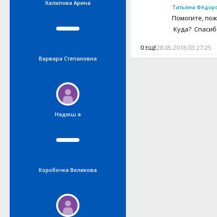
Халилова Арина
Елена Кутчер
Татьяна Фёдор
Помогите, пож
Куда? Спасиб
0
28.05.2016 03:27:25
ЕЩЁ
Варвара Степановна
Татьяна Курочкина
Интернет-журнал "Женские
Надюш а
увлечения"
Коробочка Великова
im_Uta