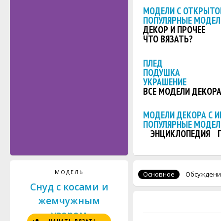
МОДЕЛИ С ОТКРЫТО
ПОПУЛЯРНЫЕ МОДЕЛ
ДЕКОР И ПРОЧЕЕ
ЧТО ВЯЗАТЬ?
ПЛЕД
ПОДУШКА
УКРАШЕНИЕ
ВСЕ МОДЕЛИ ДЕКОР
МОДЕЛИ ДЕКОРА С 
ПОПУЛЯРНЫЕ МОДЕЛ
ЭНЦИКЛОПЕДИЯ
МОДЕЛЬ
Основное
Обсуждени
Снуд с косами и
жемчужным
узором