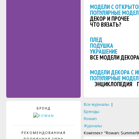
МОДЕЛИ С ОТКРЫТО
ПОПУЛЯРНЫЕ МОДЕЛ
ДЕКОР И ПРОЧЕЕ
ЧТО ВЯЗАТЬ?
ПЛЕД
ПОДУШКА
УКРАШЕНИЕ
ВСЕ МОДЕЛИ ДЕКОР
МОДЕЛИ ДЕКОРА С 
ПОПУЛЯРНЫЕ МОДЕЛ
ЭНЦИКЛОПЕДИЯ
Все журналы
|
БРЕНД
Бренды
Rowan
Журналы
Комплект "Rowan: Summerlite
РЕКОМЕНДОВАННАЯ
РОЗНИЧНАЯ ЦЕНА