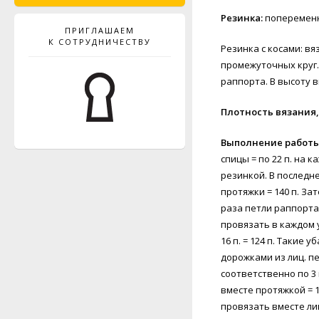
Резинка:
попеременно
ПРИГЛАШАЕМ
К СОТРУДНИЧЕСТВУ
Резинка с косами: вя
промежуточных круг. 
раппорта. В высоту вы
Плотность вязания,
Выполнение работы
спицы = по 22 п. на к
резинкой. В последне
протяжки = 140 п. За
раза петли раппорта,
провязать в каждом у
16 п. = 124 п. Такие 
дорожками из лиц. пет
соответственно по 3 п
вместе протяжкой = 1 
провязать вместе лиц.