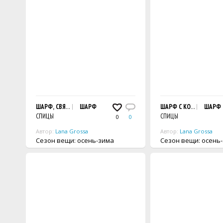
ШАРФ, СВЯЗАННЫЙ ЛОЖНЫМ ПАТЕНТНЫМ УЗОРОМ
ШАРФ
ШАРФ С КОСАМИ
ШАРФ
СПИЦЫ
СПИЦЫ
0
0
Автор:
Lana Grossa
Автор:
Lana Grossa
Сезон вещи: осень-зима
Сезон вещи: осен