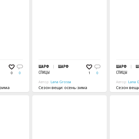
ШАРФ
ШАРФ
ШАРФ
Ш
СПИЦЫ
СПИЦЫ
0
0
1
0
Автор:
Lana Grossa
Автор:
Lana 
ь-зима
Сезон вещи: осень-зима
Сезон 