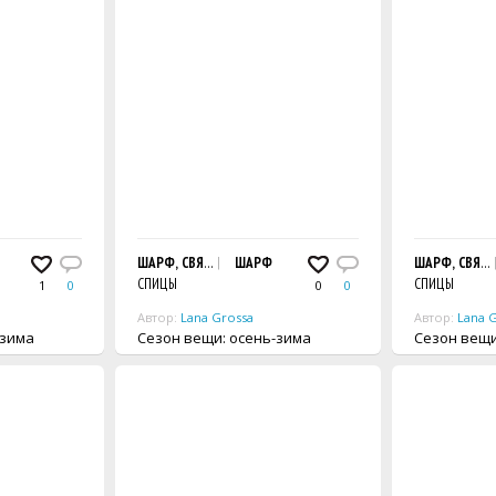
ШАРФ, СВЯЗАННЫЙ УЗОРОМ С ВЫТЯНУТЫМИ ПЕТЛЯМИ
ШАРФ
ШАРФ, СВЯЗ
СПИЦЫ
СПИЦЫ
1
0
0
0
Автор:
Lana Grossa
Автор:
Lana 
ь-зима
Сезон вещи: осень-зима
Сезон 