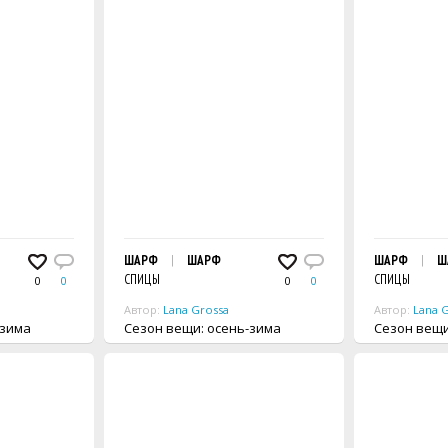
ШАРФ
ШАРФ
ШАРФ
Ш
СПИЦЫ
СПИЦЫ
0
0
0
0
Автор:
Lana Grossa
Автор:
Lana 
ь-зима
Сезон вещи: осень-зима
Сезон 