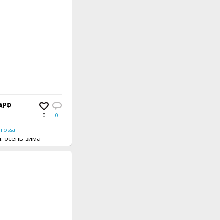
АРФ
0
0
Grossa
вещи: осень-зима