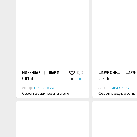
МИНИ-ШАРФ
ШАРФ
ШАРФ С ИНТАРСИЯМИ
ШАРФ
СПИЦЫ
СПИЦЫ
0
0
Автор:
Lana Grossa
Автор:
Lana Grossa
Сезон вещи: весна-лето
Сезон вещи: осен