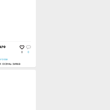
АРФ
0
0
Grossa
вещи: осень-зима