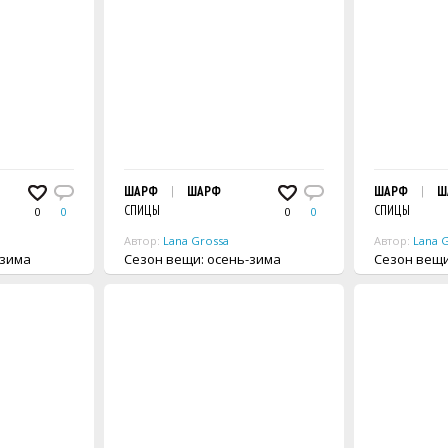
ШАРФ
ШАРФ
ШАРФ
Ш
СПИЦЫ
СПИЦЫ
0
0
0
0
Автор:
Lana Grossa
Автор:
Lana 
ь-зима
Сезон вещи: осень-зима
Сезон 