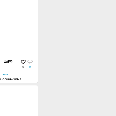
АННЫЙ БАМБУКОВЫМИ ДОРОЖКАМИ
ШАРФ
0
0
Grossa
вещи: осень-зима