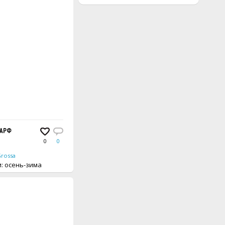
АРФ
0
0
Grossa
вещи: осень-зима