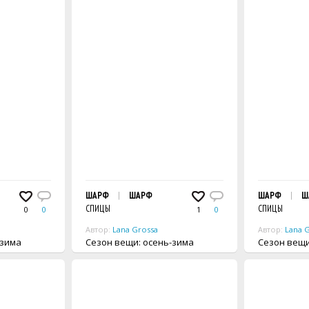
ШАРФ
ШАРФ
ШАРФ
Ш
СПИЦЫ
СПИЦЫ
0
0
1
0
Автор:
Lana Grossa
Автор:
Lana 
ь-зима
Сезон вещи: осень-зима
Сезон 