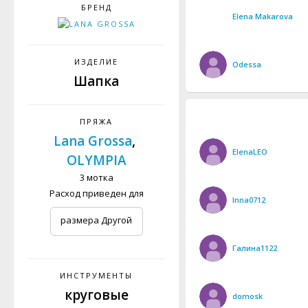
БРЕНД
Elena Makarova
ИЗДЕЛИЕ
Odessa
Шапка
ПРЯЖА
Lana Grossa
,
ElenaLEO
OLYMPIA
3 мотка
Расход приведен для
Inna0712
размера Другой
Галина1122
ИНСТРУМЕНТЫ
круговые
domosk