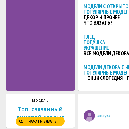
МОДЕЛИ С ОТКРЫТО
ПОПУЛЯРНЫЕ МОДЕЛ
ДЕКОР И ПРОЧЕЕ
ЧТО ВЯЗАТЬ?
ПЛЕД
ПОДУШКА
УКРАШЕНИЕ
ВСЕ МОДЕЛИ ДЕКОР
МОДЕЛИ ДЕКОРА С 
ПОПУЛЯРНЫЕ МОДЕЛ
ЭНЦИКЛОПЕДИЯ
МОДЕЛЬ
Топ, связанный
лицевой гладью
Sburyka
НАЧАТЬ ВЯЗАТЬ