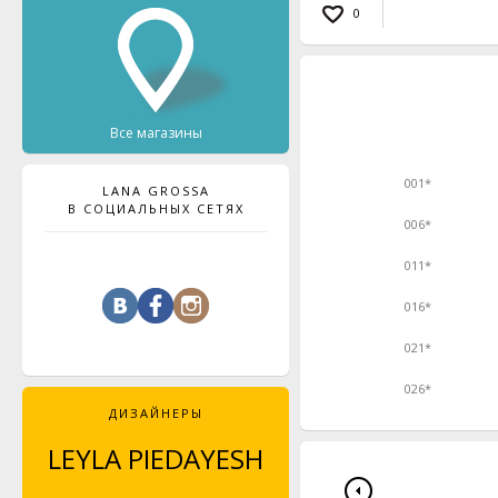
0
Все магазины
001*
LANA GROSSA
В СОЦИАЛЬНЫХ СЕТЯХ
006*
011*
016*
021*
026*
ДИЗАЙНЕРЫ
LEYLA PIEDAYESH
MAJA CELINÉ
PROBST