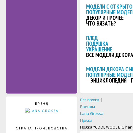
МОДЕЛИ С ОТКРЫТО
ПОПУЛЯРНЫЕ МОДЕЛ
ДЕКОР И ПРОЧЕЕ
ЧТО ВЯЗАТЬ?
ПЛЕД
ПОДУШКА
УКРАШЕНИЕ
ВСЕ МОДЕЛИ ДЕКОР
МОДЕЛИ ДЕКОРА С 
ПОПУЛЯРНЫЕ МОДЕЛ
ЭНЦИКЛОПЕДИЯ
Вся пряжа
|
БРЕНД
Бренды
Lana Grossa
Пряжа
Пряжа "COOL WOOL BIG hand
СТРАНА ПРОИЗВОДСТВА