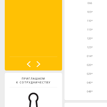
066
105*
110*
115*
120*
125*
014*
020*
029*
ПРИГЛАШАЕМ
К СОТРУДНИЧЕСТВУ
040*
048*