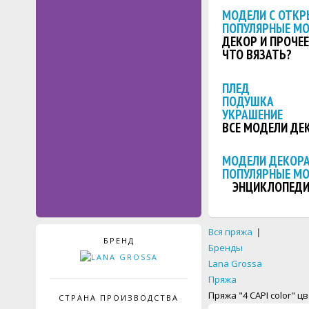
МОДЕЛИ С ОТКР
ПОПУЛЯРНЫЕ М
ДЕКОР И ПРОЧЕЕ
ЧТО ВЯЗАТЬ?
ПЛЕД
ПОДУШКА
УКРАШЕНИЕ
ВСЕ МОДЕЛИ ДЕ
МОДЕЛИ ДЕКОРА
ПОПУЛЯРНЫЕ М
ЭНЦИКЛОПЕДИ
Вся пряжа
|
БРЕНД
Бренды
Lana Grossa
Пряжа
Пряжа "4 CAPI color" ц
СТРАНА ПРОИЗВОДСТВА