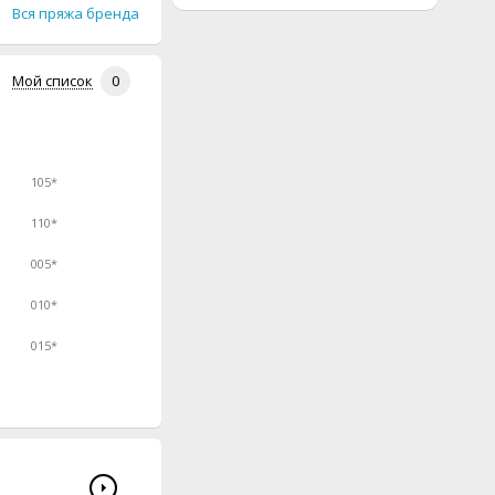
Вся пряжа бренда
Мой список
0
105*
110*
005*
010*
015*