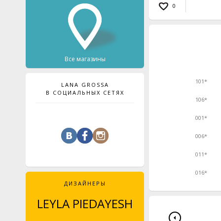
0
Все магазины
101*
LANA GROSSA
В СОЦИАЛЬНЫХ СЕТЯХ
106*
001*
006*
011*
016*
ДИЗАЙНЕРЫ
LEYLA PIEDAYESH
MAJA CELINÉ
PROBST