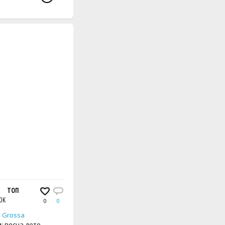
АМИ
ЕННОЙ СПИНКОЙ
ТОП
ПУЛОВЕР С КРУГЛОЙ КОКЕТКОЙ
ПУЛОВЕР
ОК
СПИЦЫ
0
0
0
0
 Grossa
Автор:
Lana Grossa
: весна-лето
Сезон вещи: весна-лето