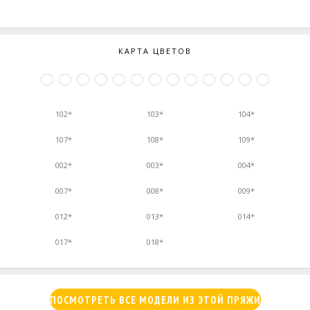
КАРТА ЦВЕТОВ
102*
103*
104*
107*
108*
109*
002*
003*
004*
007*
008*
009*
012*
013*
014*
017*
018*
ПОСМОТРЕТЬ ВСЕ МОДЕЛИ ИЗ ЭТОЙ ПРЯЖИ