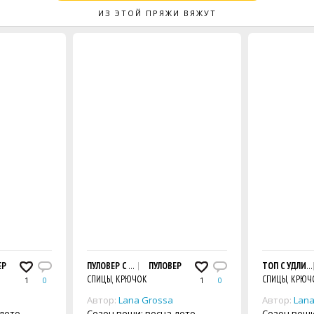
ИЗ ЭТОЙ ПРЯЖИ ВЯЖУТ
М ВЫРЕЗОМ ГОРЛОВИНЫ
ЕР
ПУЛОВЕР С КРУГЛОЙ КОКЕТКОЙ И ОРИГИНАЛЬНЫМИ РУКОВ
ПУЛОВЕР
ТОП С УДЛИН
СПИЦЫ, КРЮЧОК
СПИЦЫ, КРЮЧ
1
0
1
0
Автор:
Lana Grossa
Автор:
Lana
-лето
Сезон вещи: весна-лето
Сезон вещи