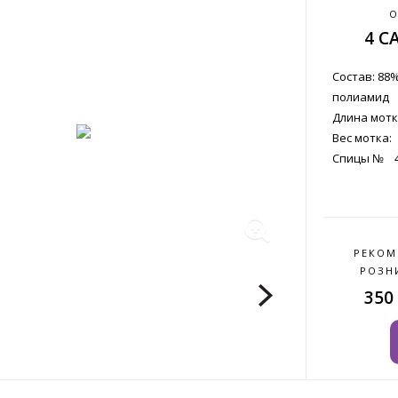
О
4 CA
Состав: 88
полиамид
Длина мотка
Вес мотка:
Спицы № 4,
РЕКОМ
РОЗН
350