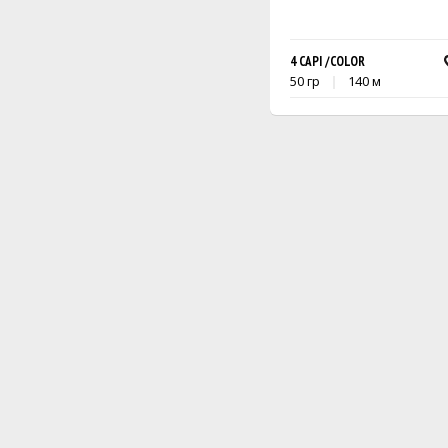
4 CAPI /COLOR
50 гр
140 м