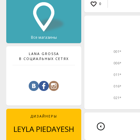
0
Все магазины
001*
LANA GROSSA
В СОЦИАЛЬНЫХ СЕТЯХ
006*
011*
016*
021*
ДИЗАЙНЕРЫ
LEYLA PIEDAYESH
MAJA CELINÉ
PROBST