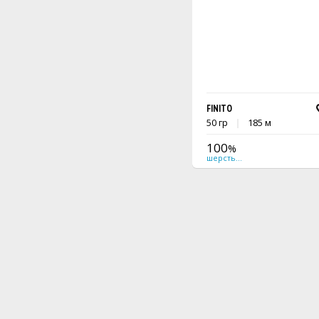
FINITO
50 гр
185 м
100
%
шерсть мерино superwash