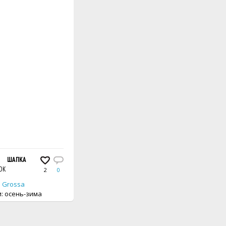
ОСКУ
ШАПКА
АЖУРНОЕ ПОНЧО, ВЫПОЛНЕННОЕ КРЮЧКОМ
ПОНЧО
ОК
КРЮЧОК
2
0
1
0
 Grossa
Автор:
Lana Grossa
: осень-зима
Сезон вещи: осень-зима