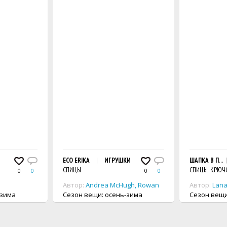
ПАТЕНТНЫМ УЗОРОМ
ECO ERIKA
ИГРУШКИ
ШАПКА В ПОЛ
СПИЦЫ
СПИЦЫ, КРЮЧ
0
0
0
0
Автор:
Andrea McHugh
,
Rowan
Автор:
Lana
-зима
Сезон вещи: осень-зима
Сезон вещи