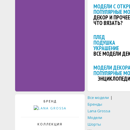
МОДЕЛИ С ОТКР
ПОПУЛЯРНЫЕ М
ДЕКОР И ПРОЧЕЕ
ЧТО ВЯЗАТЬ?
ПЛЕД
ПОДУШКА
УКРАШЕНИЕ
ВСЕ МОДЕЛИ ДЕ
МОДЕЛИ ДЕКОРА
ПОПУЛЯРНЫЕ М
ЭНЦИКЛОПЕДИ
Все модели
|
БРЕНД
Бренды
Lana Grossa
Модели
Шорты
КОЛЛЕКЦИЯ