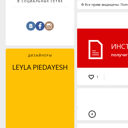
В СОЦИАЛЬНЫХ СЕТЯХ
© Все права защищены. Полн
ИНС
получи
ДИЗАЙНЕРЫ
LEYLA PIEDAYESH
MAJA CELINÉ
PROBST
1