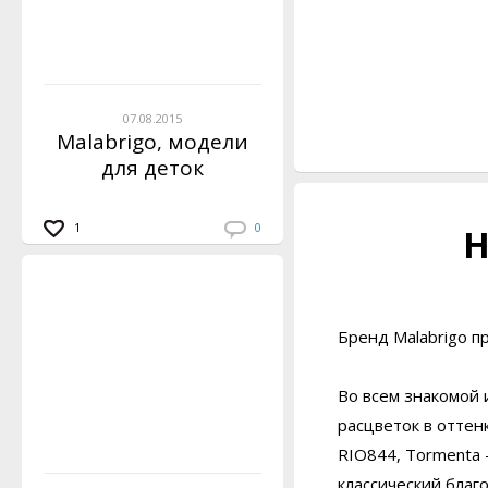
07.08.2015
Malabrigo, модели
для деток
1
0
Н
Бренд Malabrigo п
Во всем знакомой 
расцветок в оттенк
RIO844, Tormenta -
классический благ