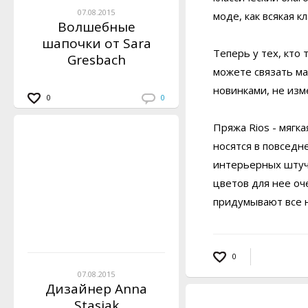
07.08.2015
моде, как всякая к
Волшебные
шапочки от Sara
Теперь у тех, кто
Gresbach
можете связать м
новинками, не из
0
0
Пряжа Rios - мягк
носятся в повседн
интерьерных штуче
цветов для нее оч
придумывают все н
0
07.08.2015
Дизайнер Anna
Stasiak