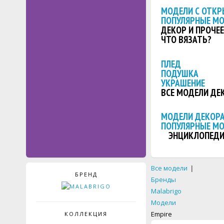
МОДЕЛИ С ОТКР
ПОПУЛЯРНЫЕ М
ДЕКОР И ПРОЧЕЕ
ЧТО ВЯЗАТЬ?
ПЛЕД
ПОДУШКА
УКРАШЕНИЕ
ВСЕ МОДЕЛИ ДЕ
МОДЕЛИ ДЕКОРА
ПОПУЛЯРНЫЕ М
ЭНЦИКЛОПЕДИ
Все модели
|
БРЕНД
Бренды
Malabrigo
Модели
Empire
КОЛЛЕКЦИЯ