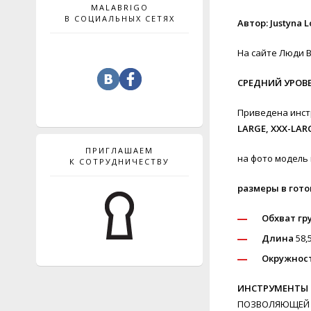
MALABRIGO
В СОЦИАЛЬНЫХ СЕТЯХ
Автор: Justyna 
На сайте Люди В
СРЕДНИЙ УРОВ
Приведена инст
LARGE, XXX-LAR
ПРИГЛАШАЕМ
на фото модель
К СОТРУДНИЧЕСТВУ
размеры в гот
Обхват гр
Длина
58,5
Окружност
ИНСТРУМЕНТЫ 
ПОЗВОЛЯЮЩЕЙ ДО