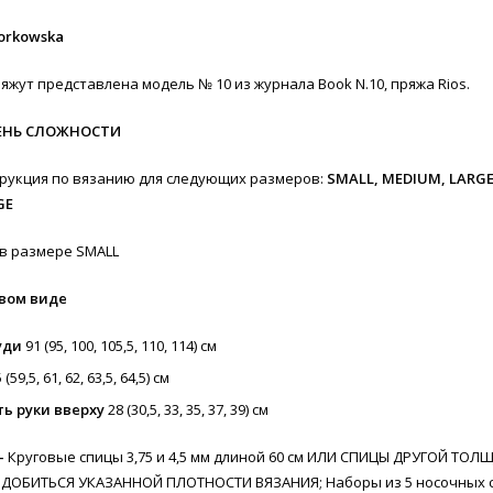
Lorkowska
яжут представлена модель № 10 из журнала Book N.10, пряжа Rios.
ЕНЬ СЛОЖНОСТИ
рукция по вязанию для следующих размеров:
SMALL, MEDIUM, LARGE,
GE
 в размере SMALL
овом виде
уди
91 (95, 100, 105,5, 110, 114) см
 (59,5, 61, 62, 63,5, 64,5) см
ь руки вверху
28 (30,5, 33, 35, 37, 39) см
-
Круговые спицы 3,75 и 4,5 мм длиной 60 см ИЛИ СПИЦЫ ДРУГОЙ ТОЛ
БИТЬСЯ УКАЗАННОЙ ПЛОТНОСТИ ВЯЗАНИЯ; Наборы из 5 носочных спи