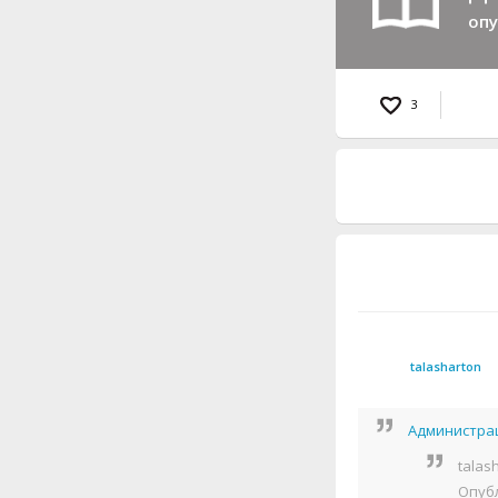
опу
3
talasharton
Администра
talas
Опубл