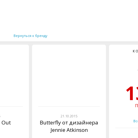
Вернуться к бренду
К
1
П
5
21.10.2015
Вс
 Out
Butterfly от дизайнера
Jennie Atkinson