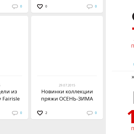
0
0
0
П
5
29.07.2015
ели из
Новинки коллекции
Fairisle
пряжи ОСЕНЬ-ЗИМА
2015/16
0
2
0
П