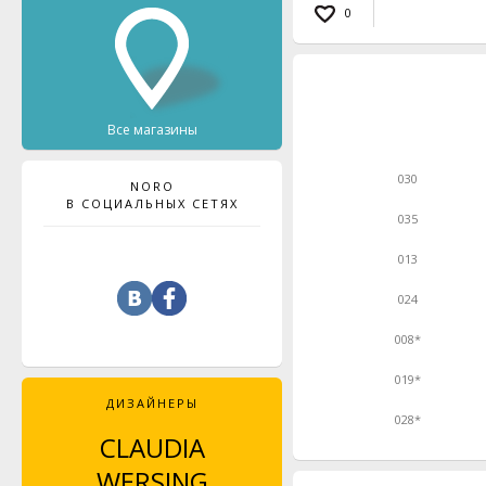
0
Все магазины
030
NORO
В СОЦИАЛЬНЫХ СЕТЯХ
035
013
024
008*
019*
ДИЗАЙНЕРЫ
028*
CLAUDIA
JENNY WATSON
WERSING