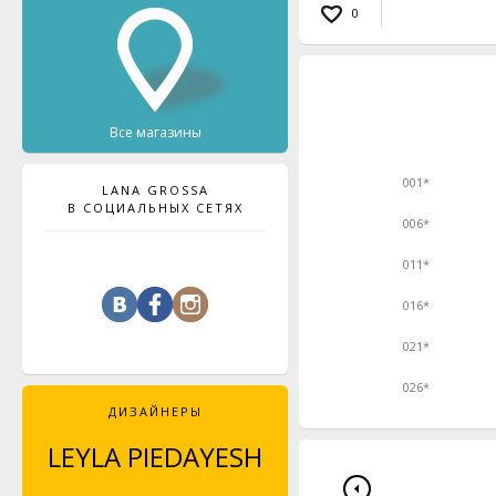
0
Все магазины
001*
LANA GROSSA
В СОЦИАЛЬНЫХ СЕТЯХ
006*
011*
016*
021*
026*
ДИЗАЙНЕРЫ
LEYLA PIEDAYESH
MAJA CELINÉ
PROBST