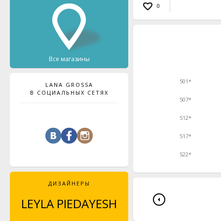
0
Все магазины
501*
LANA GROSSA
В СОЦИАЛЬНЫХ СЕТЯХ
507*
512*
517*
522*
ДИЗАЙНЕРЫ
LEYLA PIEDAYESH
MAJA CELINÉ
PROBST