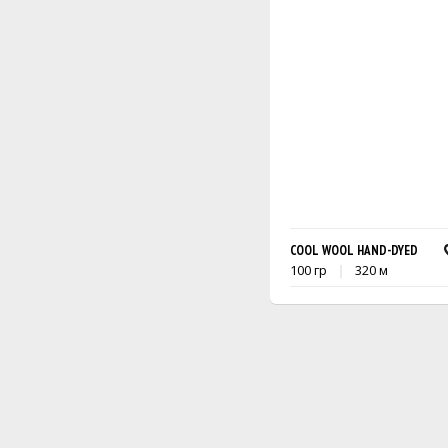
COOL WOOL HAND-DYED
100 гр
320 м