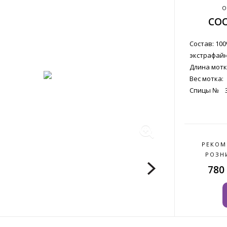
О
CO
Состав: 10
экстрафай
Длина мотка
Вес мотка:
Спицы № 3,
РЕКОМ
РОЗН
780