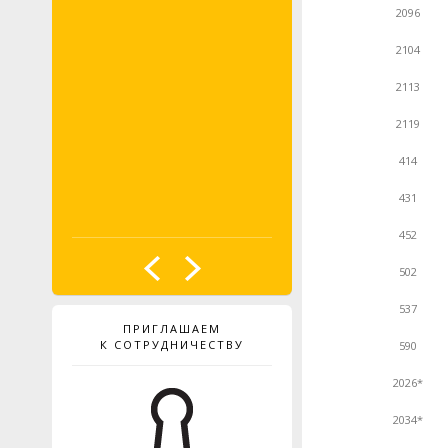
2096
2104
2113
2119
414
431
452
502
537
ПРИГЛАШАЕМ
К СОТРУДНИЧЕСТВУ
590
2026*
2034*