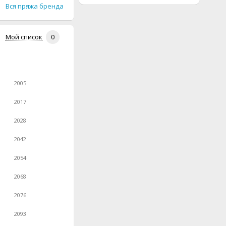
Вся пряжа бренда
Мой список
0
2005
2017
2028
2042
2054
2068
2076
2093