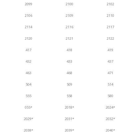
2099
2100
2102
2106
2109
2110
2114
2116
2117
2120
2121
2122
417
418
419
432
433
437
463
468
471
504
509
514
555
558
580
055*
2018*
2024*
2029*
2031*
2032*
2038*
2039*
2040*