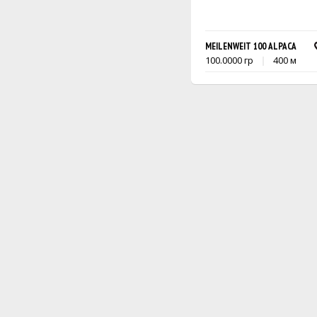
MEILENWEIT 100 ALPACA
100.0000 гр
400 м