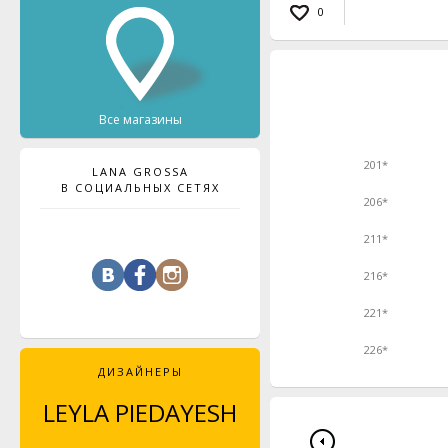
0
Все магазины
201*
LANA GROSSA
В СОЦИАЛЬНЫХ СЕТЯХ
206*
211*
216*
221*
226*
ДИЗАЙНЕРЫ
LEYLA PIEDAYESH
MAJA CELINÉ
PROBST