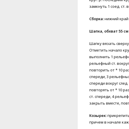
замкнуть 1 соед. ст. в
Сборка:
нижний край с
Шапка, обхват 55 см
Шапку вязать сверху 
Отметить начало круг
выполнить 1 рельефный
рельефный ст. вокруг
повторить от * 10 раз 
спереди, 3 рельефных с
спереди вокруг след. 
повторять от * 10 раз 
ст. спереди, 4 рельефн
закрыть вместе, повто
Козырек:
прикрепить н
причем в начале каждо