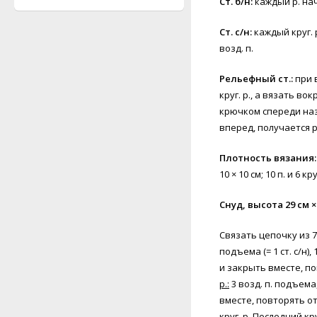
Ст. б/н:
каждый р. начи
Ст. с/н:
каждый круг. 
возд. п.
Рельефный ст.:
при 
круг. р., а вязать во
крючком спереди наз
вперед, получается 
Плотность вязания:
10 × 10 см; 10 п. и 6 
Снуд, высота 29 см ×
Связать цепочку из 70
подъема (= 1 ст. с/н), 
и закрыть вместе, пов
р.:
3 возд. п. подъема, 
вместе, повторять от 
круг. р. Последний кру