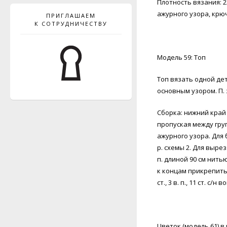
Плотность вязания: 22 
ажурного узора, крюч
ПРИГЛАШАЕМ
К СОТРУДНИЧЕСТВУ
Модель 59: Топ
Топ вязать одной дета
основным узором. П.
Сборка: нижний край т
пропуская между групп
ажурного узора. Для
р. схемы 2. Для выре
п. длиной 90 см нитью
к концам прикрепить 
ст., 3 в. п., 11 ст. с/
Цветок (модель 61) в