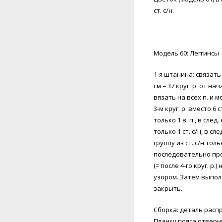
ст. с/н.
Модель 60: Леггинсы
1-я штанина: связать 
см = 37 круг. р. от 
вязать на всех п. и 
3-м круг. р. вместо 6 
только 1 в. п., в след. 
только 1 ст. с/н, в сле
группу из ст. с/н то
последовательно прод
(= после 4-го круг. р
узором. Затем выполни
закрыть.
Сборка: деталь расп
Планку пояса отверн