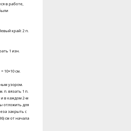
ся в работе,
были
Левый край: 2 п.
рать 1 изн.
= 10×10 см.
чным узором.
 п. вязать 1 п.
 и в каждом 2-м
оты отложить для
реза закрыть с
6) см от начала