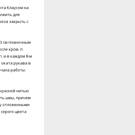
нта Клаусом на
ложить для
реза закрыть с
ь 3 см планочным
сле кром. п.
 п. и в каждом 8-м
ля оката рукава в
начала работы
 красной нитью
ить швы, причем
жду отложенными
 серого цвета