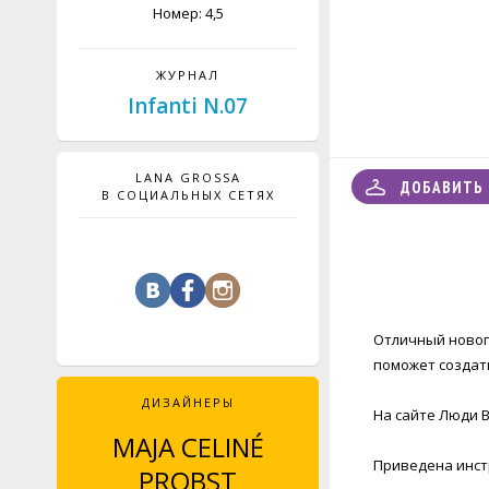
Номер: 4,5
ЖУРНАЛ
Infanti N.07
LANA GROSSA
ДОБАВИТЬ 
В СОЦИАЛЬНЫХ СЕТЯХ
Отличный новог
поможет создать
ДИЗАЙНЕРЫ
На сайте Люди В
MAJA CELINÉ
LEYLA PIEDAYE
Приведена инстр
PROBST