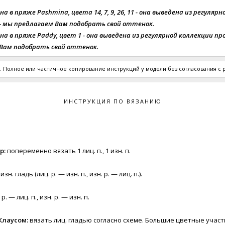
 в пряже Pashmina, цветa 14, 7, 9, 26, 11 - она выведена из регуляр
- мы предлагаем Вам подобрать свой оттенок.
а в пряже Paddy, цвет 1 - она выведена из регулярной коллекции пр
Вам подобрать свой оттенок.
 Полное или частичное копирование инструкций у модели без согласования с
ИНСТРУКЦИЯ ПО ВЯЗАНИЮ
р:
попеременно вязать 1 лиц. п., 1 изн. п.
изн. гладь (лиц. р. — изн. п., изн. р. — лиц. п.).
 р. — лиц. п., изн. р. — изн. п.
Клаусом:
вязать лиц. гладью согласно схеме. Большие цветные участ