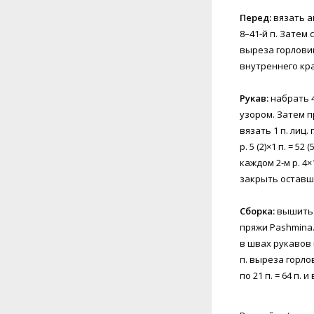
Перед:
вязать а
8–41-й п. Затем
выреза горловин
внутреннего кра
Рукав:
набрать 4
узором. Затем п
вязать 1 п. лиц. 
р. 5 (2)×1 п. = 5
каждом 2-м р. 4×
закрыть оставши
Сборка:
вышить 
пряжи Pashmina.
в швах рукавов 
п. выреза горло
по 21 п. = 64 п.