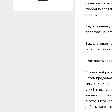
разных мотков. 
свободно протяг
равномерно нат
Выделенные уб
провязать вместе 
Выделенные п
скрещ. п. Левый 
Плотность вяз
Спинка:
набрать
Затем продолжат
лиц. глади. Чере
р. 4×1 п., выпол
выреза горловин
внутреннего кра
работы закрыть 