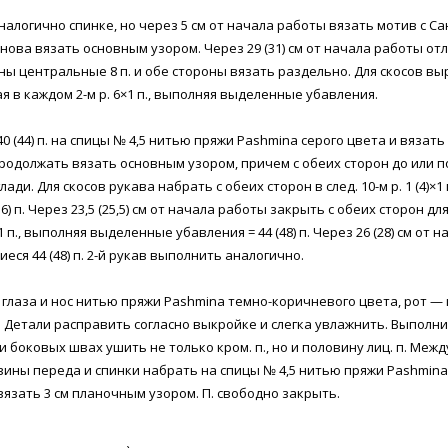
налогично спинке, но через 5 см от начала работы вязать мотив с Са
 снова вязать основным узором. Через 29 (31) см от начала работы от
ы центральные 8 п. и обе стороны вязать раздельно. Для скосов вы
я в каждом 2-м р. 6×1 п., выполняя выделенные убавления.
0 (44) п. на спицы № 4,5 нитью пряжи Pashmina серого цвета и вязат
родолжать вязать основным узором, причем с обеих сторон до или по
глади. Для скосов рукава набрать с обеих сторон в след. 10-м р. 1 (4)×1
2 (56) п. Через 23,5 (25,5) см от начала работы закрыть с обеих сторон д
1 п., выполняя выделенные убавления = 44 (48) п. Через 26 (28) см от 
еся 44 (48) п. 2-й рукав выполнить аналогично.
глаза и нос нитью пряжи Pashmina темно-коричневого цвета, рот —
 Детали расправить согласно выкройке и слегка увлажнить. Выполн
и боковых швах ушить не только кром. п., но и половину лиц. п. Ме
вины переда и спинки набрать на спицы № 4,5 нитью пряжи Pashmina
 и вязать 3 см планочным узором. П. свободно закрыть.