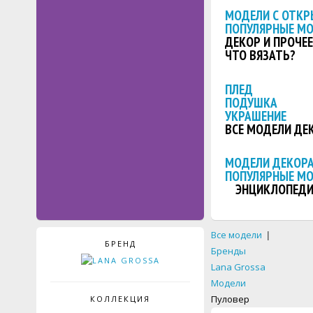
МОДЕЛИ С ОТКР
ПОПУЛЯРНЫЕ М
ДЕКОР И ПРОЧЕЕ
ЧТО ВЯЗАТЬ?
ПЛЕД
ПОДУШКА
УКРАШЕНИЕ
ВСЕ МОДЕЛИ ДЕ
МОДЕЛИ ДЕКОРА
ПОПУЛЯРНЫЕ М
ЭНЦИКЛОПЕДИ
Все модели
|
БРЕНД
Бренды
Lana Grossa
Модели
Пуловер
КОЛЛЕКЦИЯ