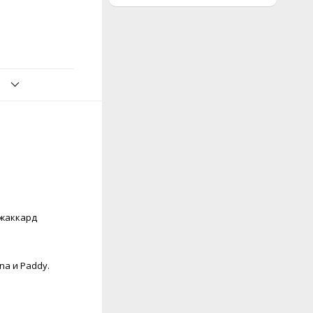
 жаккард
na и Paddy.