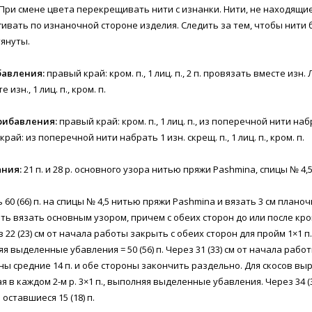
При смене цвета перекрещивать нити с изнанки. Нити, не находящие
ивать по изнаночной стороне изделия. Следить за тем, чтобы нити 
януты.
авления:
правый край: кром. п., 1 лиц. п., 2 п. провязать вместе изн. 
изн., 1 лиц. п., кром. п.
рибавления:
правый край: кром. п., 1 лиц. п., из поперечной нити наб
край: из поперечной нити набрать 1 изн. скрещ. п., 1 лиц. п., кром. п.
ания:
21 п. и 28 р. основного узора нитью пряжи Pashmina, спицы № 4,5 
 60 (66) п. на спицы № 4,5 нитью пряжи Pashmina и вязать 3 см плано
ь вязать основным узором, причем с обеих сторон до или после кром.
з 22 (23) см от начала работы закрыть с обеих сторон для пройм 1×1 п.
няя выделенные убавления = 50 (56) п. Через 31 (33) см от начала раб
ы средние 14 п. и обе стороны закончить раздельно. Для скосов вы
я в каждом 2-м р. 3×1 п., выполняя выделенные убавления. Через 34 (3
оставшиеся 15 (18) п.